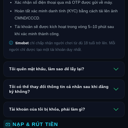
Xác nhận số điện thoại qua mã OTP được gửi về máy.
Hoàn tất xác minh danh tính (KYC) bằng cách tải lên ảnh
CMND/CCCD.
Tài khoản sẽ được kích hoạt trong vòng 5–10 phút sau
khi xác minh thành công.
timebet
chỉ chấp nhận người chơi từ đủ 18 tuổi trở lên. Mỗi
người chỉ được tạo một tài khoản duy nhất.
Tôi quên mật khẩu, làm sao để lấy lại?
Tôi có thể thay đổi thông tin cá nhân sau khi đăng
ký không?
Tài khoản của tôi bị khóa, phải làm gì?
NẠP & RÚT TIỀN