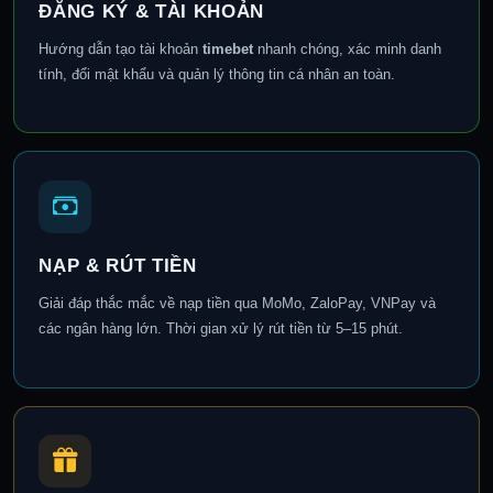
ĐĂNG KÝ & TÀI KHOẢN
Hướng dẫn tạo tài khoản
timebet
nhanh chóng, xác minh danh
tính, đổi mật khẩu và quản lý thông tin cá nhân an toàn.
NẠP & RÚT TIỀN
Giải đáp thắc mắc về nạp tiền qua MoMo, ZaloPay, VNPay và
các ngân hàng lớn. Thời gian xử lý rút tiền từ 5–15 phút.