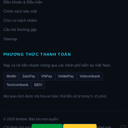
Điều khoản & Điều kiện
Chính sách bảo mật
Chơi có trách nhiệm
Câu hỏi thường gặp
Sitemap
PHƯƠNG THỨC THANH TOÁN
Nạp và rút tiền nhanh chóng qua các kênh phổ biến tại Việt Nam.
MoMo
ZaloPay
VNPay
ViettelPay
Vietcombank
Techcombank
BIDV
Mọi giao dịch được mã hóa an toàn. Rút tiền xử lý trong 5–15 phút.
© 2026 timebet. Bảo lưu mọi quyền.
Chỉ dành cho người trên 18 tuổi | Chơi có trách nhiệm | timebet.one