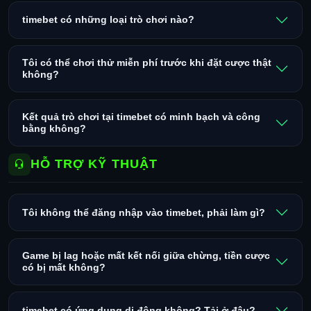
timebet có những loại trò chơi nào?
Tôi có thể chơi thử miễn phí trước khi đặt cược thật
không?
Kết quả trò chơi tại timebet có minh bạch và công
bằng không?
HỖ TRỢ KỸ THUẬT
Tôi không thể đăng nhập vào timebet, phải làm gì?
Game bị lag hoặc mất kết nối giữa chừng, tiền cược
có bị mất không?
timebet có ứng dụng di động không? Tải ở đâu?