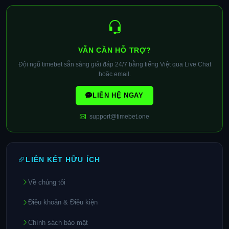
VẪN CẦN HỖ TRỢ?
Đội ngũ timebet sẵn sàng giải đáp 24/7 bằng tiếng Việt qua Live Chat
hoặc email.
LIÊN HỆ NGAY
support@timebet.one
LIÊN KẾT HỮU ÍCH
Về chúng tôi
Điều khoản & Điều kiện
Chính sách bảo mật