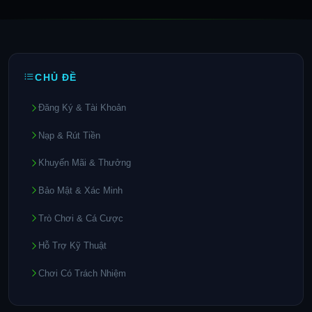
CHỦ ĐỀ
Đăng Ký & Tài Khoản
Nạp & Rút Tiền
Khuyến Mãi & Thưởng
Bảo Mật & Xác Minh
Trò Chơi & Cá Cược
Hỗ Trợ Kỹ Thuật
Chơi Có Trách Nhiệm