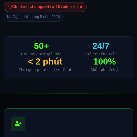
Chỉ dành cho người từ 18 tuổi trở lên
Cập nhật: tháng 5 năm 2026
50+
24/7
Câu hỏi được giải đáp
Hỗ trợ tiếng Việt
< 2 phút
100%
Thời gian phản hồi Live Chat
Miễn phí hỗ trợ