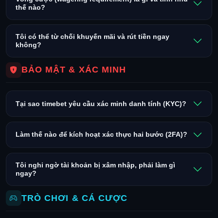
thế nào?
Tôi có thể từ chối khuyến mãi và rút tiền ngay
không?
BẢO MẬT & XÁC MINH
Tại sao timebet yêu cầu xác minh danh tính (KYC)?
Làm thế nào để kích hoạt xác thực hai bước (2FA)?
Tôi nghi ngờ tài khoản bị xâm nhập, phải làm gì
ngay?
TRÒ CHƠI & CÁ CƯỢC