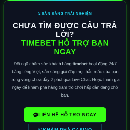
SẴN SÀNG TRẢI NGHIỆM
CHƯA TÌM ĐƯỢC CÂU TRẢ
LỜI?
TIMEBET HỖ TRỢ BẠN
NGAY
Đội ngũ chăm sóc khách hàng
timebet
hoạt động 24/7
bằng tiếng Việt, sẵn sàng giải đáp mọi thắc mắc của bạn
trong vòng chưa đầy 2 phút qua Live Chat. Hoặc tham gia
ngay để khám phá hàng trăm trò chơi hấp dẫn đang chờ
bạn.
LIÊN HỆ HỖ TRỢ NGAY
KHÁM PHÁ CASINO