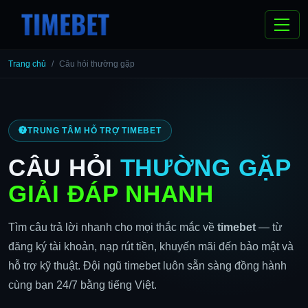
Trang chủ
Câu hỏi thường gặp
TRUNG TÂM HỖ TRỢ TIMEBET
CÂU HỎI
THƯỜNG GẶP
GIẢI ĐÁP NHANH
Tìm câu trả lời nhanh cho mọi thắc mắc về
timebet
— từ
đăng ký tài khoản, nạp rút tiền, khuyến mãi đến bảo mật và
hỗ trợ kỹ thuật. Đội ngũ timebet luôn sẵn sàng đồng hành
cùng bạn 24/7 bằng tiếng Việt.