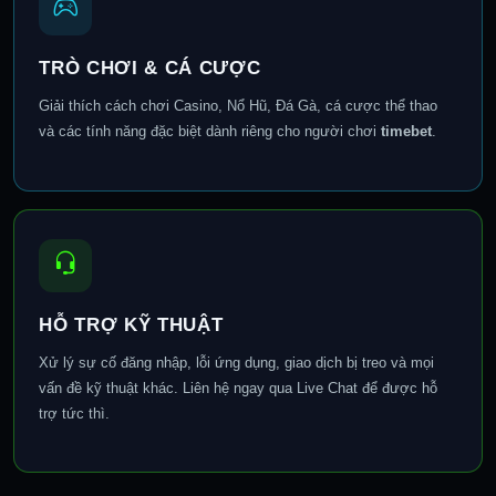
TRÒ CHƠI & CÁ CƯỢC
Giải thích cách chơi Casino, Nổ Hũ, Đá Gà, cá cược thể thao
và các tính năng đặc biệt dành riêng cho người chơi
timebet
.
HỖ TRỢ KỸ THUẬT
Xử lý sự cố đăng nhập, lỗi ứng dụng, giao dịch bị treo và mọi
vấn đề kỹ thuật khác. Liên hệ ngay qua Live Chat để được hỗ
trợ tức thì.