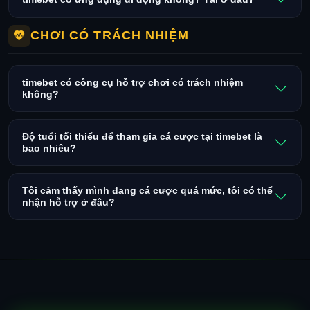
CHƠI CÓ TRÁCH NHIỆM
timebet có công cụ hỗ trợ chơi có trách nhiệm
không?
Độ tuổi tối thiểu để tham gia cá cược tại timebet là
bao nhiêu?
Tôi cảm thấy mình đang cá cược quá mức, tôi có thể
nhận hỗ trợ ở đâu?